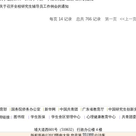
关于召开全校研究生辅导员工作例会的通知
每页
14
记录
总共
766
记录
第一页
<<上一
育部
国务院侨务办公室
新华网
中国共青团
广东省教育厅
中国研究生创新实践
图书馆
学生医保
学生舍区管理中心
心理健康教育中心
共青团
用链接:
埔大道西601号（510632） 行政办公楼 4 楼
版权所有©2013暨南大学 您是第
位访客